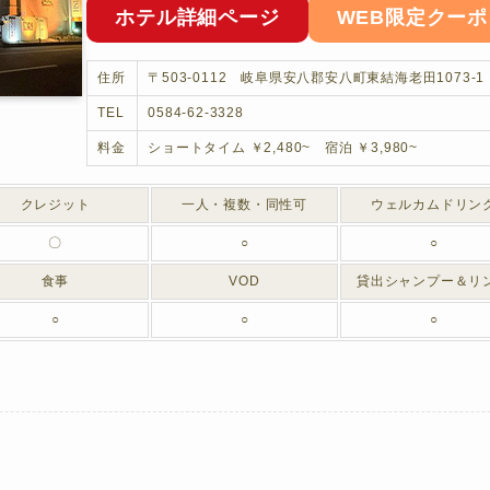
ホテル詳細ページ
WEB限定クーポ
住所
〒503-0112 岐阜県安八郡安八町東結海老田1073-1
TEL
0584-62-3328
料金
ショートタイム ￥2,480~ 宿泊 ￥3,980~
クレジット
一人・複数・同性可
ウェルカムドリン
〇
○
○
食事
VOD
貸出シャンプー＆リ
○
○
○