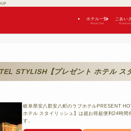
OUP
ホテル一覧
ごあい
Hotel list
Greetin
HOTEL STYLISH【プレゼント ホテル
岐阜県安八郡安八町のラブホテルPRESENT HOT
ホテル スタイリッシュ】は超お得超便利24時間
す。