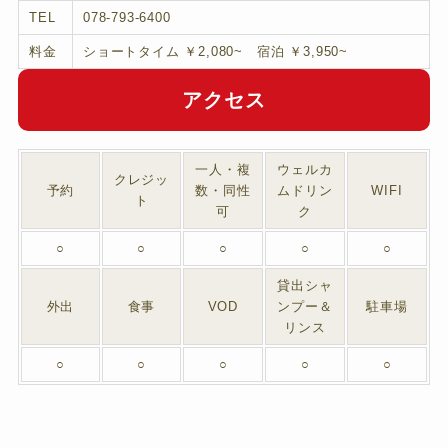
TEL
078-793-6400
料金
ショートタイム ￥2,080~ 宿泊 ￥3,950~
アクセス
一人・複
ウェルカ
クレジッ
予約
数・同性
ムドリン
WIFI
ト
可
ク
○
○
○
○
○
貸出シャ
外出
食事
VOD
ンプー＆
駐車場
リンス
○
○
○
○
○