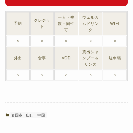
一人・複
ウェルカ
クレジッ
予約
数・同性
ムドリン
WIFI
ト
可
ク
×
○
○
○
○
貸出シャ
外出
食事
VOD
ンプー＆
駐車場
リンス
○
○
○
○
○
岩国市
山口
中国