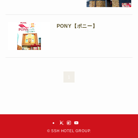
PONY【ポニー】
1
©
SSH HOTEL GROUP.