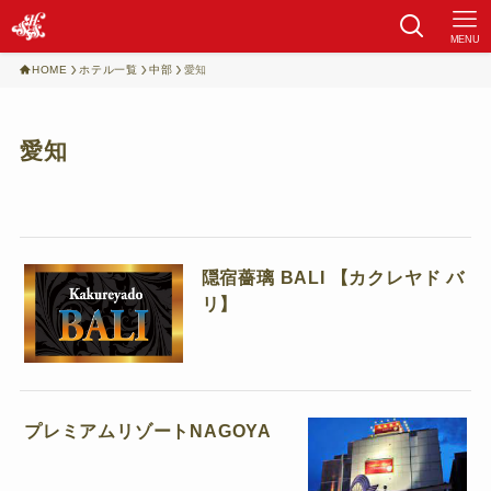
MENU
HOME
ホテル一覧
中部
愛知
愛知
隠宿薔璃 BALI 【カクレヤド バ
リ】
プレミアムリゾートNAGOYA