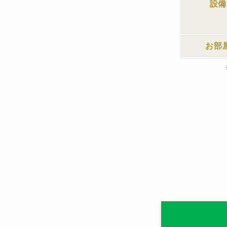
設備
お部