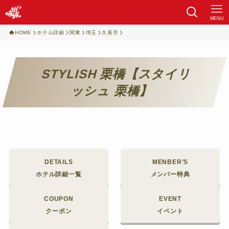
MENU
HOME
ホテル詳細
関東
埼玉
久喜市
STYLISH 栗橋【スタイリ
ッシュ 栗橋】
DETAILS
MENBER’S
ホテル詳細一覧
メンバー特典
COUPON
EVENT
クーポン
イベント