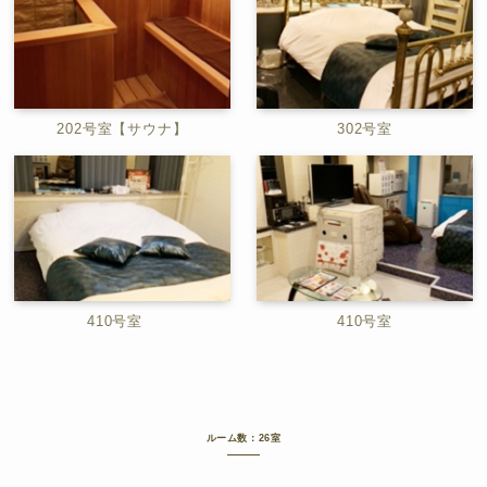
202号室【サウナ】
302号室
410号室
410号室
ルーム数：26室